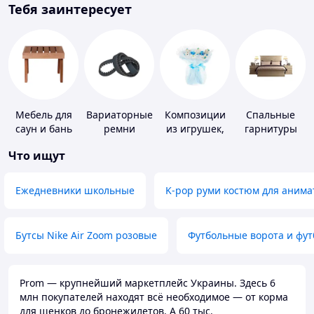
Тебя заинтересует
Мебель для
Вариаторные
Композиции
Спальные
саун и бань
ремни
из игрушек,
гарнитуры
одежды,
Что ищут
подгузников
Ежедневники школьные
K-pop руми костюм для анима
Бутсы Nike Air Zoom розовые
Футбольные ворота и фу
Prom — крупнейший маркетплейс Украины. Здесь 6
млн покупателей находят всё необходимое — от корма
для щенков до бронежилетов. А 60 тыс.