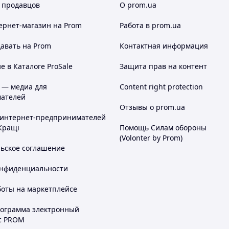
 продавцов
О prom.ua
ернет-магазин
на Prom
Работа в prom.ua
авать на Prom
Контактная информация
 в Каталоге ProSale
Защита прав на контент
 — медиа для
Content right protection
ателей
Отзывы о prom.ua
 интернет-предпринимателей
Кращі
Помощь Силам обороны
(Volonter by Prom)
льское соглашение
онфиденциальности
боты на маркетплейсе
рограмма электронный
с PROM