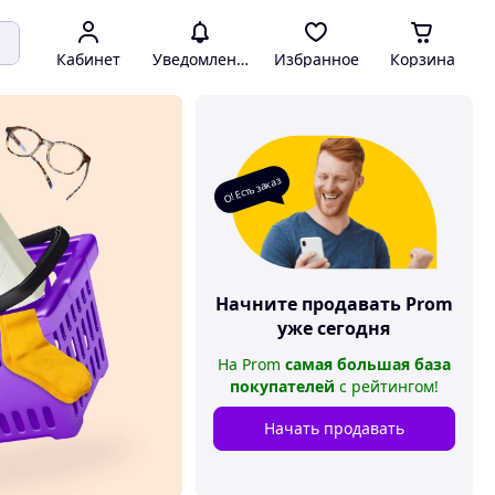
Кабинет
Уведомления
Избранное
Корзина
О! Есть заказ
Начните продавать
Prom
уже сегодня
На
Prom
самая большая база
покупателей
с рейтингом
!
Начать продавать