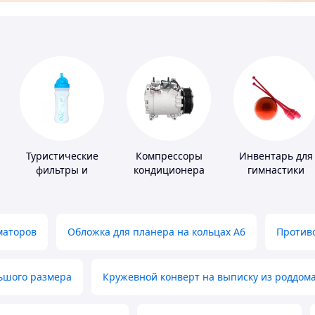
Туристические
Компрессоры
Инвентарь для
фильтры и
кондиционера
гимнастики
таблетки для
питьевой воды
маторов
Обложка для планера на кольцах А6
Противо
льшого размера
Кружевной конверт на выписку из роддом