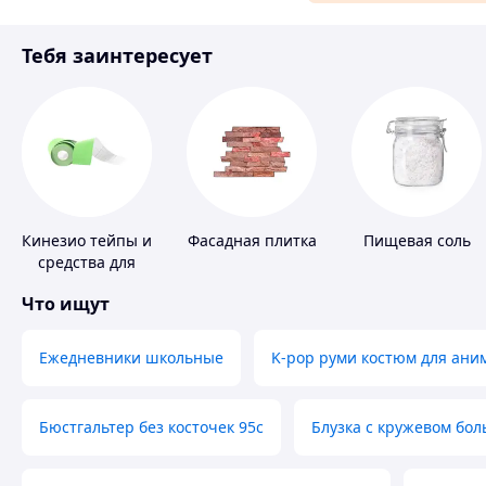
Материалы для ремонта
Тебя заинтересует
Спорт и отдых
Кинезио тейпы и
Фасадная плитка
Пищевая соль
средства для
тейпирования
Что ищут
Ежедневники школьные
K-pop руми костюм для ани
Бюстгальтер без косточек 95с
Блузка с кружевом бо