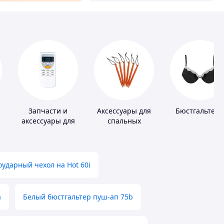
Запчасти и
Аксессуары для
Бюстгальтер
аксессуары для
спальных
бытовых
мешков,
кондиционеров
карематов и
палаток
ударный чехол на Hot 60i
а
Белый бюстгальтер пуш-ап 75b